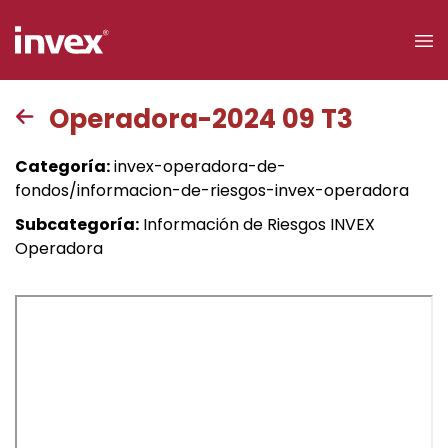
×
Operadora-2024 09 T3
Acceso a
Categoría:
invex-operadora-de-
clientes
fondos/informacion-de-riesgos-invex-operadora
Subcategoría:
Información de Riesgos INVEX
Buscar
Operadora
Personas
Empresas