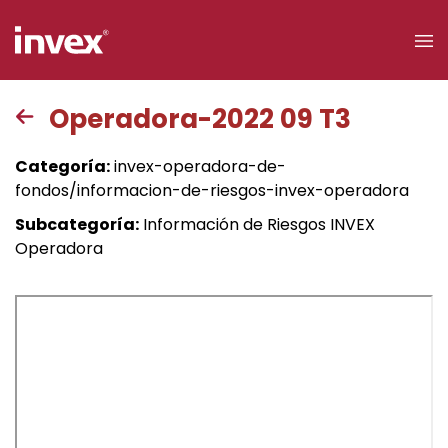
×
Operadora-2022 09 T3
Acceso a
Categoría:
invex-operadora-de-
clientes
fondos/informacion-de-riesgos-invex-operadora
Subcategoría:
Información de Riesgos INVEX
Buscar
Operadora
Personas
Empresas