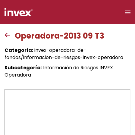
×
Operadora-2013 09 T3
Acceso a
Categoría:
invex-operadora-de-
clientes
fondos/informacion-de-riesgos-invex-operadora
Subcategoría:
Información de Riesgos INVEX
Buscar
Operadora
Personas
Empresas