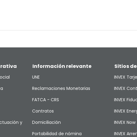
rativa
Información relevante
Sitios de
ocial
UNE
INVEX Tarj
va
Reclamaciones Monetarias
INVEX Cont
FATCA - CRS
INVEX Fiduc
Contratos
INVEX Ener
ctuación y
Domiciliación
INVEX Now
Portabilidad de nómina
INVEX Arr