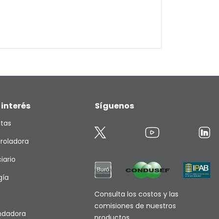
 interés
Síguenos
etas
roladora
iario
gía
Consulta los costos y las
comisiones de nuestros
endadora
productos