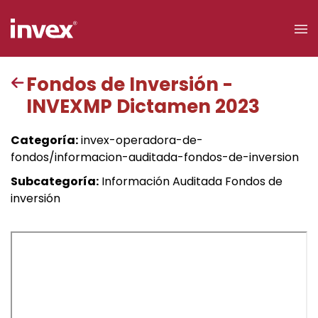
×
Fondos de Inversión -
INVEXMP Dictamen 2023
Acceso a
clientes
Categoría:
invex-operadora-de-
fondos/informacion-auditada-fondos-de-inversion
Buscar
Subcategoría:
Información Auditada Fondos de
inversión
Personas
Empresas