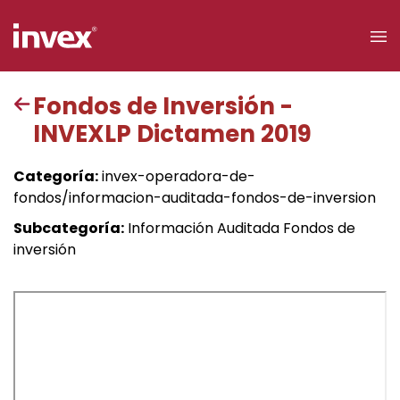
×
Fondos de Inversión -
INVEXLP Dictamen 2019
Acceso a
clientes
Categoría:
invex-operadora-de-
fondos/informacion-auditada-fondos-de-inversion
Buscar
Subcategoría:
Información Auditada Fondos de
inversión
Personas
Empresas