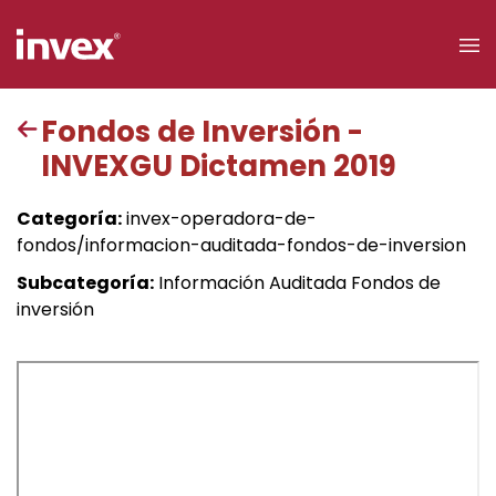
×
Fondos de Inversión -
INVEXGU Dictamen 2019
Acceso a
clientes
Categoría:
invex-operadora-de-
fondos/informacion-auditada-fondos-de-inversion
Buscar
Subcategoría:
Información Auditada Fondos de
inversión
Personas
Empresas