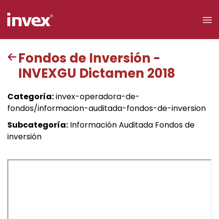
×
Fondos de Inversión -
INVEXGU Dictamen 2018
Acceso a
clientes
Categoría:
invex-operadora-de-
fondos/informacion-auditada-fondos-de-inversion
Buscar
Subcategoría:
Información Auditada Fondos de
inversión
Personas
Empresas