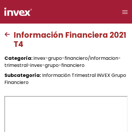
×
Información Financiera 2021
T4
Acceso a
clientes
Categoría:
invex-grupo-financiero/informacion-
trimestral-invex-grupo-financiero
Buscar
Subcategoría:
Información Trimestral INVEX Grupo
Financiero
Personas
Empresas