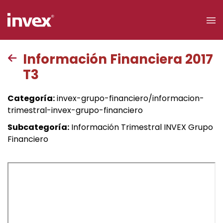
×
Información Financiera 2017
T3
Acceso a
clientes
Categoría:
invex-grupo-financiero/informacion-
trimestral-invex-grupo-financiero
Buscar
Subcategoría:
Información Trimestral INVEX Grupo
Financiero
Personas
Empresas