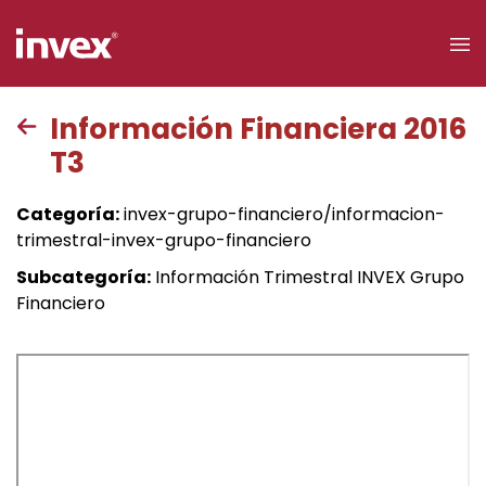
×
Información Financiera 2016
T3
Acceso a
clientes
Categoría:
invex-grupo-financiero/informacion-
trimestral-invex-grupo-financiero
Buscar
Subcategoría:
Información Trimestral INVEX Grupo
Financiero
Personas
Empresas