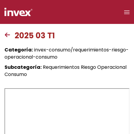
×
2025 03 T1
Acceso a
Categoría:
invex-consumo/requerimientos-riesgo-
clientes
operacional-consumo
Subcategoría:
Requerimientos Riesgo Operacional
Buscar
Consumo
Personas
Empresas