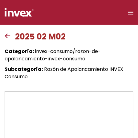
×
2025 02 M02
Acceso a
Categoría:
invex-consumo/razon-de-
clientes
apalancamiento-invex-consumo
Subcategoría:
Razón de Apalancamiento INVEX
Buscar
Consumo
Personas
Empresas