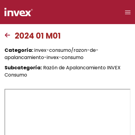
×
2024 01 M01
Acceso a
Categoría:
invex-consumo/razon-de-
clientes
apalancamiento-invex-consumo
Subcategoría:
Razón de Apalancamiento INVEX
Buscar
Consumo
Personas
Empresas