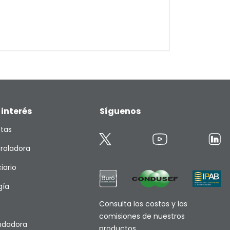
 interés
Síguenos
etas
roladora
iario
gía
Consulta los costos y las
comisiones de nuestros
endadora
productos