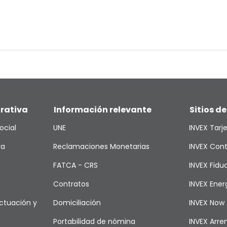
rativa
Información relevante
Sitios de
ocial
UNE
INVEX Tarj
va
Reclamaciones Monetarias
INVEX Cont
FATCA - CRS
INVEX Fiduc
Contratos
INVEX Ener
ctuación y
Domiciliación
INVEX Now
Portabilidad de nómina
INVEX Arr