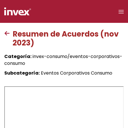
×
Resumen de Acuerdos (nov
2023)
Acceso a
clientes
Categoría:
invex-consumo/eventos-corporativos-
consumo
Buscar
Subcategoría:
Eventos Corporativos Consumo
Personas
Empresas