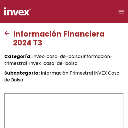
×
Información Financiera
2024 T3
Acceso a
clientes
Categoría:
invex-casa-de-bolsa/informacion-
trimestral-invex-casa-de-bolsa
Buscar
Subcategoría:
Información Trimestral INVEX Casa
de Bolsa
Personas
Empresas