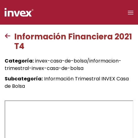
×
Información Financiera 2021
T4
Acceso a
clientes
Categoría:
invex-casa-de-bolsa/informacion-
trimestral-invex-casa-de-bolsa
Buscar
Subcategoría:
Información Trimestral INVEX Casa
de Bolsa
Personas
Empresas