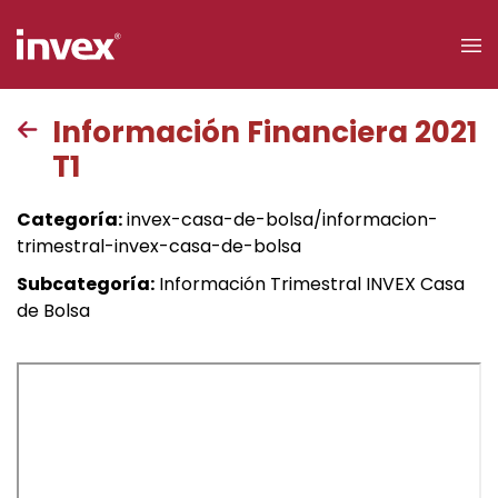
×
Información Financiera 2021
T1
Acceso a
clientes
Categoría:
invex-casa-de-bolsa/informacion-
trimestral-invex-casa-de-bolsa
Buscar
Subcategoría:
Información Trimestral INVEX Casa
de Bolsa
Personas
Empresas