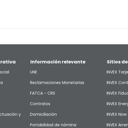
rativa
Información relevante
Sitios de
ocial
UNE
INVEX Tarj
va
Reclamaciones Monetarias
INVEX Cont
FATCA - CRS
INVEX Fiduc
Contratos
INVEX Ener
ctuación y
Domiciliación
INVEX Now
Portabilidad de nómina
INVEX Arr