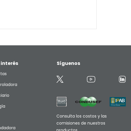
 interés
Síguenos
etas
roladora
iario
gía
Consulta los costos y las
comisiones de nuestros
endadora
productos