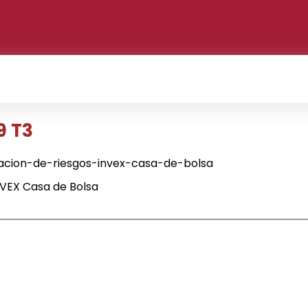
9 T3
acion-de-riesgos-invex-casa-de-bolsa
NVEX Casa de Bolsa