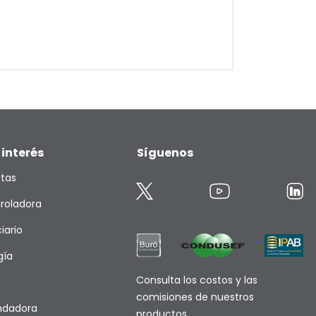
 interés
Síguenos
etas
roladora
iario
gía
Consulta los costos y las
comisiones de nuestros
endadora
productos