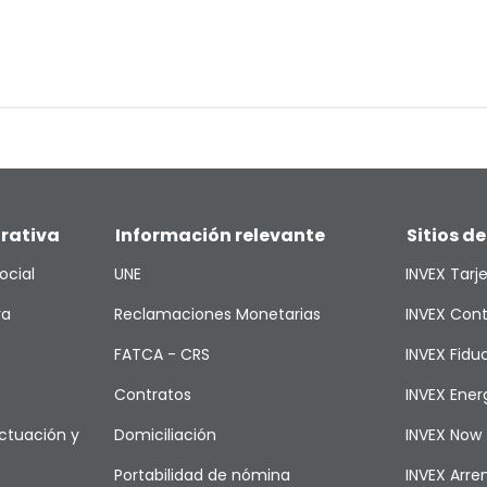
rativa
Información relevante
Sitios de
ocial
UNE
INVEX Tarj
va
Reclamaciones Monetarias
INVEX Cont
FATCA - CRS
INVEX Fiduc
Contratos
INVEX Ener
ctuación y
Domiciliación
INVEX Now
Portabilidad de nómina
INVEX Arr