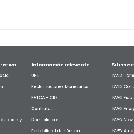
rativa
Información relevante
Sitios de
ocial
UNE
INVEX Tarj
va
Reclamaciones Monetarias
INVEX Cont
FATCA - CRS
INVEX Fiduc
Contratos
INVEX Ener
ctuación y
Domiciliación
INVEX Now
Portabilidad de nómina
INVEX Arr