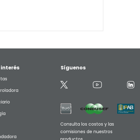
 interés
Síguenos
etas
roladora
iario
gía
Consulta los costos y las
comisiones de nuestros
endadora
productos