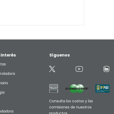
 interés
Síguenos
etas
roladora
iario
gía
Consulta los costos y las
comisiones de nuestros
endadora
productos