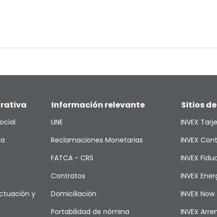
rativa
Información relevante
Sitios de
ocial
UNE
INVEX Tarj
va
Reclamaciones Monetarias
INVEX Cont
FATCA - CRS
INVEX Fiduc
Contratos
INVEX Ener
ctuación y
Domiciliación
INVEX Now
Portabilidad de nómina
INVEX Arr