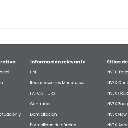
rativa
Información relevante
Sitios de
ocial
UNE
INVEX Tarj
va
Reclamaciones Monetarias
INVEX Cont
FATCA - CRS
INVEX Fiduc
Contratos
INVEX Ener
ctuación y
Domiciliación
INVEX Now
Portabilidad de nómina
INVEX Arr