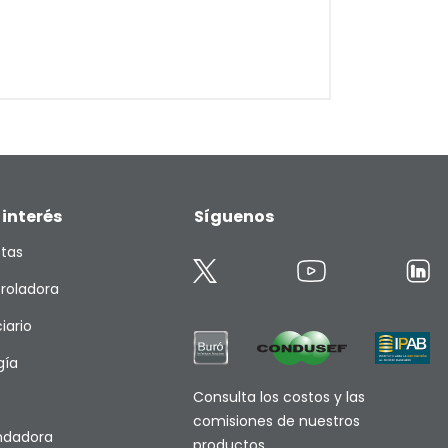
 interés
Síguenos
etas
roladora
iario
gía
Consulta los costos y las
comisiones de nuestros
endadora
productos