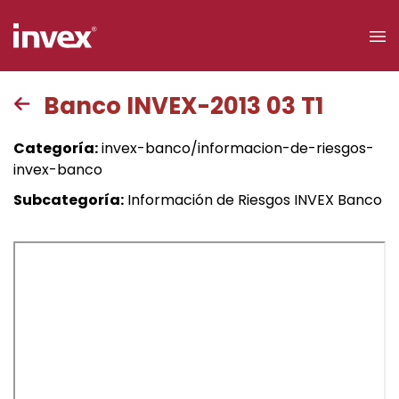
×
Banco INVEX-2013 03 T1
Acceso a
Categoría:
invex-banco/informacion-de-riesgos-
clientes
invex-banco
Subcategoría:
Información de Riesgos INVEX Banco
Buscar
Personas
Empresas