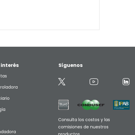
 interés
Síguenos
etas
roladora
iario
gía
Consulta los costos y las
comisiones de nuestros
endadora
productos