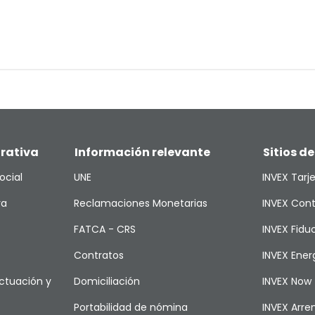
rativa
Información relevante
Sitios de
ocial
UNE
INVEX Tarj
va
Reclamaciones Monetarias
INVEX Cont
FATCA - CRS
INVEX Fiduc
Contratos
INVEX Ener
ctuación y
Domiciliación
INVEX Now
Portabilidad de nómina
INVEX Arr