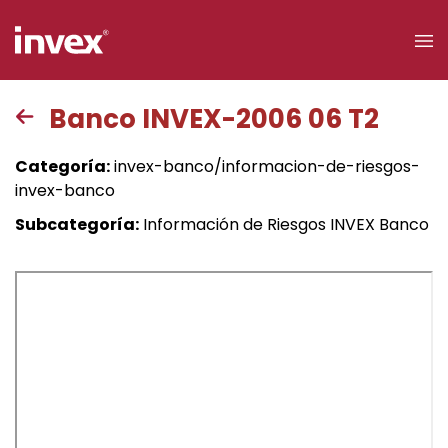
×
Banco INVEX-2006 06 T2
Acceso a
Categoría:
invex-banco/informacion-de-riesgos-
clientes
invex-banco
Subcategoría:
Información de Riesgos INVEX Banco
Buscar
Personas
Empresas