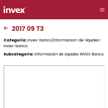
×
2017 09 T3
Acceso a
Categoría:
invex-banco/informacion-de-liquidez-
clientes
invex-banco
Subcategoría:
Información de Liquidez INVEX Banco
Buscar
Personas
Empresas