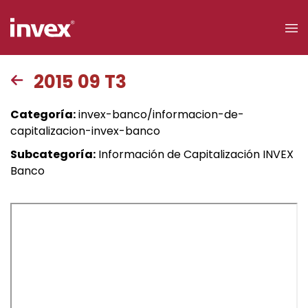
×
2015 09 T3
Acceso a
Categoría:
invex-banco/informacion-de-
clientes
capitalizacion-invex-banco
Subcategoría:
Información de Capitalización INVEX
Buscar
Banco
Personas
Empresas