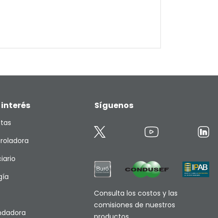
 interés
Síguenos
etas
roladora
iario
gía
Consulta los costos y las
comisiones de nuestros
endadora
productos