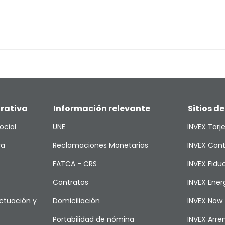
rativa
Información relevante
Sitios de
ocial
UNE
INVEX Tarj
va
Reclamaciones Monetarias
INVEX Cont
FATCA - CRS
INVEX Fiduc
Contratos
INVEX Ener
ctuación y
Domiciliación
INVEX Now
Portabilidad de nómina
INVEX Arr