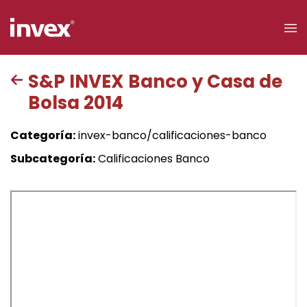
×
S&P INVEX Banco y Casa de
Bolsa 2014
Acceso a
clientes
Categoría:
invex-banco/calificaciones-banco
Buscar
Subcategoría:
Calificaciones Banco
Personas
Empresas