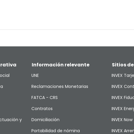
rativa
Información relevante
Sitios de
ocial
UNE
INVEX Tarj
va
Reclamaciones Monetarias
INVEX Cont
FATCA - CRS
INVEX Fiduc
Contratos
INVEX Ener
ctuación y
Domiciliación
INVEX Now
Portabilidad de nómina
INVEX Arr