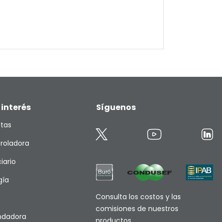
 interés
Síguenos
etas
roladora
iario
gía
Consulta los costos y las
comisiones de nuestros
endadora
productos