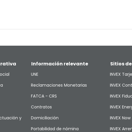
rativa
Información relevante
Sitios de
ocial
UNE
INVEX Tarj
va
Reclamaciones Monetarias
INVEX Cont
FATCA - CRS
INVEX Fiduc
Contratos
INVEX Ener
ctuación y
Domiciliación
INVEX Now
Portabilidad de nómina
INVEX Arr