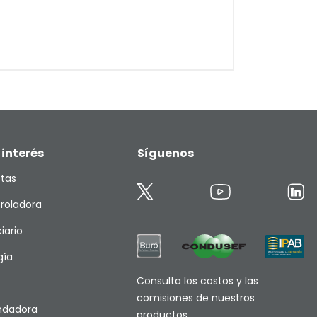
 interés
Síguenos
etas
roladora
iario
gía
Consulta los costos y las
comisiones de nuestros
endadora
productos