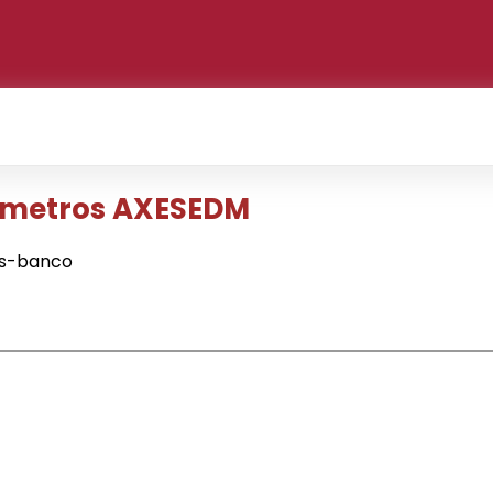
ámetros AXESEDM
es-banco