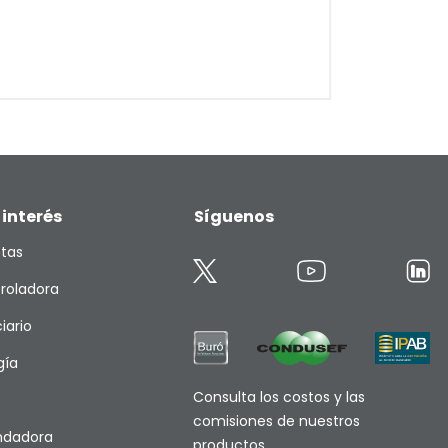
 interés
Síguenos
etas
roladora
iario
gía
Consulta los costos y las
comisiones de nuestros
endadora
productos