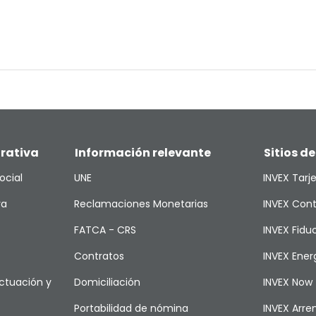
rativa
Información relevante
Sitios de
ocial
UNE
INVEX Tarj
va
Reclamaciones Monetarias
INVEX Cont
FATCA - CRS
INVEX Fiduc
Contratos
INVEX Ener
ctuación y
Domiciliación
INVEX Now
Portabilidad de nómina
INVEX Arr