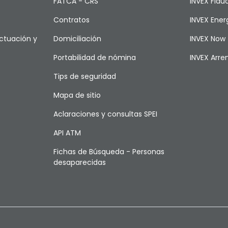
FATCA - CRS
INVEX Fiduc
Contratos
INVEX Ener
ctuación y
Domiciliación
INVEX Now
Portabilidad de nómina
INVEX Arr
Tips de seguridad
Mapa de sitio
Aclaraciones y consultas SPEI
API ATM
Fichas de Búsqueda - Personas
desaparecidas