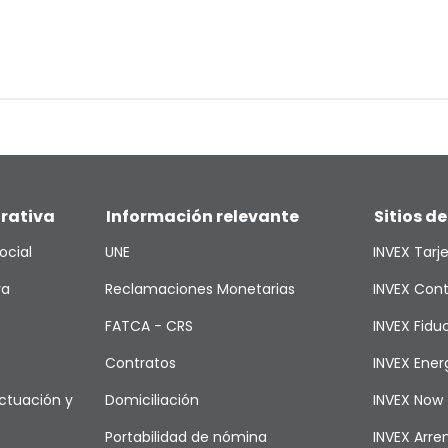
rativa
Información relevante
Sitios de
ocial
UNE
INVEX Tarj
va
Reclamaciones Monetarias
INVEX Cont
FATCA - CRS
INVEX Fiduc
Contratos
INVEX Ener
ctuación y
Domiciliación
INVEX Now
Portabilidad de nómina
INVEX Arr