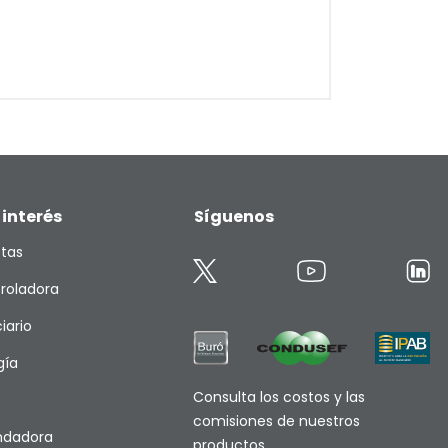
 interés
Síguenos
etas
roladora
iario
gía
Consulta los costos y las
comisiones de nuestros
endadora
productos