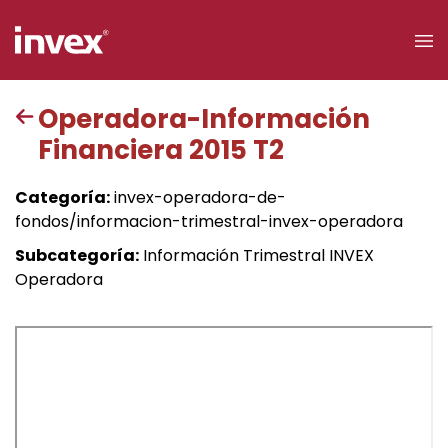
×
Operadora-Información
Financiera 2015 T2
Acceso a
clientes
Categoría:
invex-operadora-de-
fondos/informacion-trimestral-invex-operadora
Buscar
Subcategoría:
Información Trimestral INVEX
Operadora
Personas
Empresas