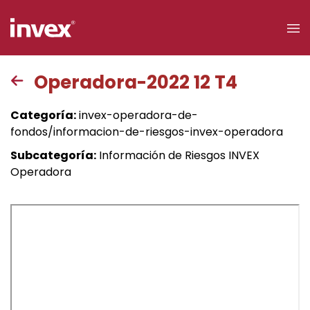
×
Operadora-2022 12 T4
Acceso a
Categoría:
invex-operadora-de-
clientes
fondos/informacion-de-riesgos-invex-operadora
Subcategoría:
Información de Riesgos INVEX
Buscar
Operadora
Personas
Empresas