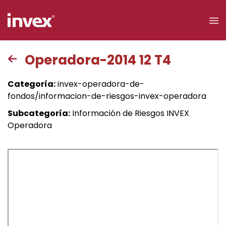
×
Operadora-2014 12 T4
Acceso a
Categoría:
invex-operadora-de-
clientes
fondos/informacion-de-riesgos-invex-operadora
Subcategoría:
Información de Riesgos INVEX
Buscar
Operadora
Personas
Empresas