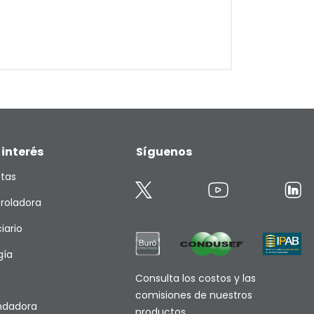
 interés
Síguenos
etas
roladora
iario
gía
Consulta los costos y las
comisiones de nuestros
endadora
productos