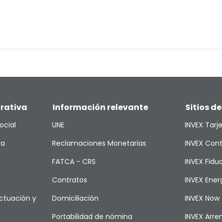
rativa
Información relevante
Sitios de
ocial
UNE
INVEX Tarj
va
Reclamaciones Monetarias
INVEX Cont
FATCA - CRS
INVEX Fiduc
Contratos
INVEX Ener
ctuación y
Domiciliación
INVEX Now
Portabilidad de nómina
INVEX Arr