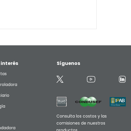
 interés
Síguenos
etas
roladora
iario
gía
Consulta los costos y las
comisiones de nuestros
endadora
productos