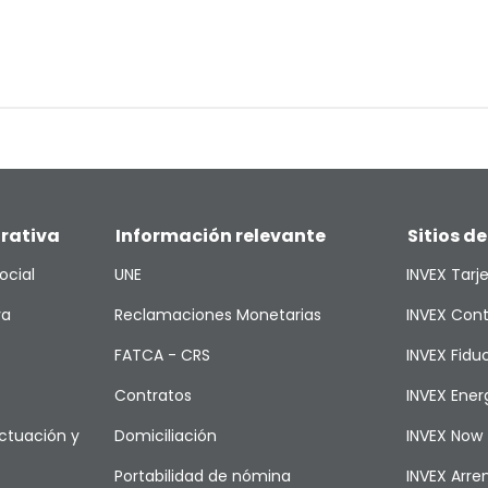
rativa
Información relevante
Sitios de
ocial
UNE
INVEX Tarj
va
Reclamaciones Monetarias
INVEX Cont
FATCA - CRS
INVEX Fiduc
Contratos
INVEX Ener
ctuación y
Domiciliación
INVEX Now
Portabilidad de nómina
INVEX Arr