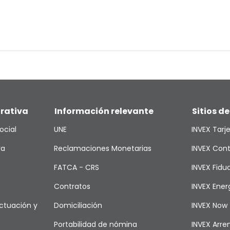
rativa
Información relevante
Sitios de
ocial
UNE
INVEX Tarj
va
Reclamaciones Monetarias
INVEX Cont
FATCA - CRS
INVEX Fiduc
Contratos
INVEX Ener
ctuación y
Domiciliación
INVEX Now
Portabilidad de nómina
INVEX Arr