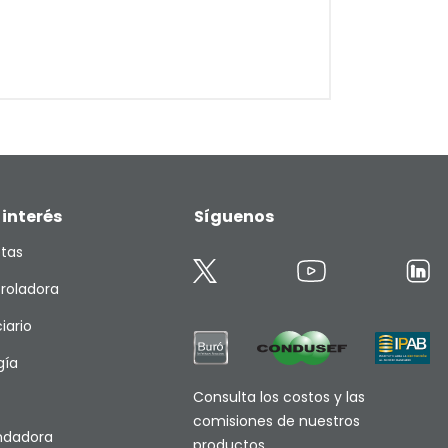
 interés
Síguenos
etas
roladora
iario
gía
Consulta los costos y las
comisiones de nuestros
endadora
productos