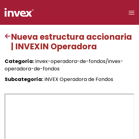
×
Nueva estructura accionaria
| INVEXIN Operadora
Acceso a
clientes
Categoría:
invex-operadora-de-fondos/invex-
operadora-de-fondos
Buscar
Subcategoría:
INVEX Operadora de Fondos
Personas
Empresas