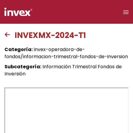
×
INVEXMX-2024-T1
Acceso a
Categoría:
invex-operadora-de-
clientes
fondos/informacion-trimestral-fondos-de-inversion
Subcategoría:
Información Trimestral Fondos de
Buscar
Inversión
Personas
Empresas