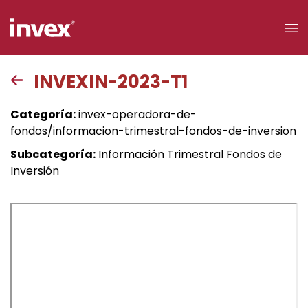
×
INVEXIN-2023-T1
Acceso a
Categoría:
invex-operadora-de-
clientes
fondos/informacion-trimestral-fondos-de-inversion
Subcategoría:
Información Trimestral Fondos de
Buscar
Inversión
Personas
Empresas