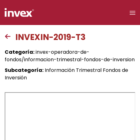
×
INVEXIN-2019-T3
Acceso a
Categoría:
invex-operadora-de-
clientes
fondos/informacion-trimestral-fondos-de-inversion
Subcategoría:
Información Trimestral Fondos de
Buscar
Inversión
Personas
Empresas