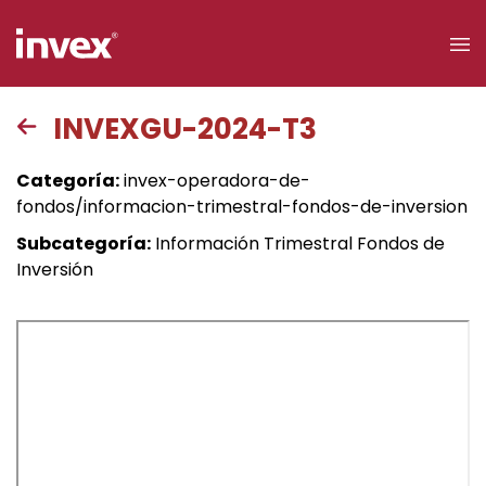
×
INVEXGU-2024-T3
Acceso a
Categoría:
invex-operadora-de-
clientes
fondos/informacion-trimestral-fondos-de-inversion
Subcategoría:
Información Trimestral Fondos de
Buscar
Inversión
Personas
Empresas