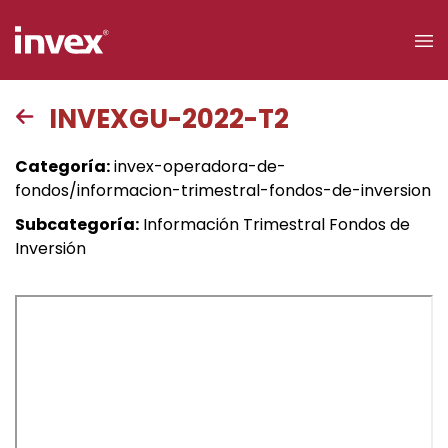
×
INVEXGU-2022-T2
Acceso a
Categoría:
invex-operadora-de-
clientes
fondos/informacion-trimestral-fondos-de-inversion
Subcategoría:
Información Trimestral Fondos de
Buscar
Inversión
Personas
Empresas