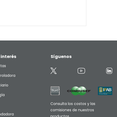
 interés
Síguenos
etas
roladora
iario
gía
Consulta los costos y las
comisiones de nuestros
endadora
productos