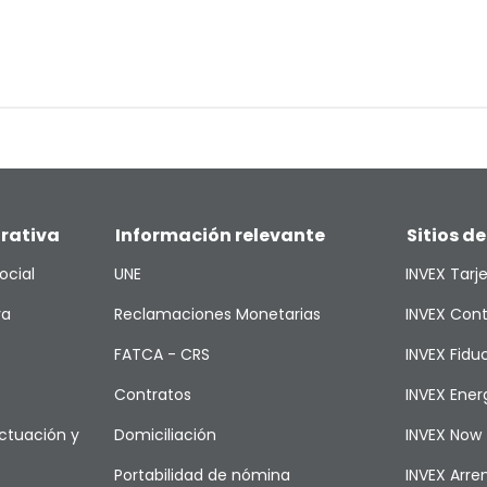
rativa
Información relevante
Sitios de
ocial
UNE
INVEX Tarj
va
Reclamaciones Monetarias
INVEX Cont
FATCA - CRS
INVEX Fiduc
Contratos
INVEX Ener
ctuación y
Domiciliación
INVEX Now
Portabilidad de nómina
INVEX Arr