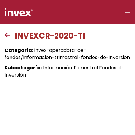
×
INVEXCR-2020-T1
Acceso a
Categoría:
invex-operadora-de-
clientes
fondos/informacion-trimestral-fondos-de-inversion
Subcategoría:
Información Trimestral Fondos de
Buscar
Inversión
Personas
Empresas